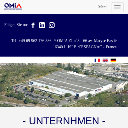
Menu
Toggl
naviga
Folgen Sie uns
Tel. +49 69 962 176 386 // OMIA ZI n°3 - 66 av. Maryse Bastié
16340 L’ISLE d’ESPAGNAC - France
- UNTERNHMEN -